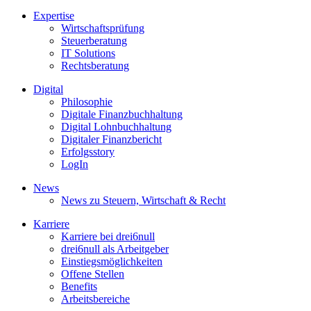
Expertise
Wirtschaftsprüfung
Steuerberatung
IT Solutions
Rechtsberatung
Digital
Philosophie
Digitale Finanzbuchhaltung
Digital Lohnbuchhaltung
Digitaler Finanzbericht
Erfolgsstory
LogIn
News
News zu Steuern, Wirtschaft & Recht
Karriere
Karriere bei drei6null
drei6null als Arbeitgeber
Einstiegsmöglichkeiten
Offene Stellen
Benefits
Arbeitsbereiche