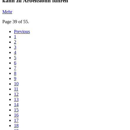
kann zu Arbeitslohn führen
Mehr
Page 39 of 55.
Previous
1
2
3
4
5
6
7
8
9
10
11
12
13
14
15
16
17
18